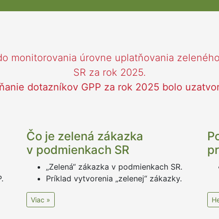
o monitorovania úrovne uplatňovania zeleného
SR za rok 2025.
ňanie dotazníkov GPP za rok 2025 bolo uzatvo
Čo je zelená zákazka
P
v podmienkach SR
p
„Zelená“ zákazka v podmienkach SR.
.
Príklad vytvorenia „zelenej“ zákazky.
Viac »
He