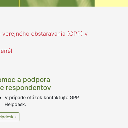
 verejného obstarávania (GPP) v
rené!
omoc a podpora
re respondentov
V prípade otázok kontaktujte GPP
Helpdesk.
lpdesk »