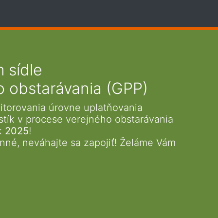
 sídle
o obstarávania (GPP)
itorovania úrovne uplatňovania
stík v procese verejného obstarávania
ok
2025
!
nné, neváhajte sa zapojiť! Želáme Vám